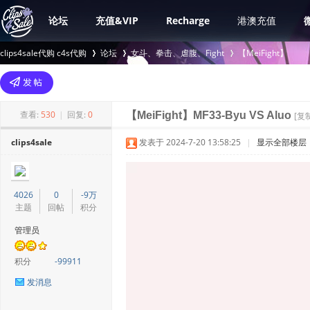
论坛
充值&VIP
Recharge
港澳充值
clips4sale代购 c4s代购
论坛
女斗、拳击、虐腹、Fight
【MeiFight】
>
›
›
查看:
530
|
回复:
0
【MeiFight】MF33-Byu VS Aluo
[复
clips4sale
发表于 2024-7-20 13:58:25
|
显示全部楼层
4026
0
-9万
主题
回帖
积分
管理员
积分
-99911
发消息