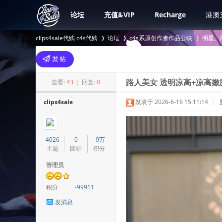
论坛
充值&VIP
Recharge
港澳
clips4sale代购 c4s代购
论坛
c4s系原创作者作品公映
明星、
>
›
›
查看:
43
|
回复:
0
路人美女 透明凉高+凉高嫩脚
clips4sale
发表于 2026-6-16 15:11:14
|
4026
0
-9万
主题
回帖
积分
管理员
积分
-99911
发消息