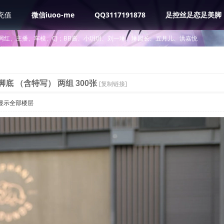
充值
微信iuoo-me
QQ3117191878
足控丝足恋足美脚
网红、主播、车模、CJ；BB酱、小玥玥、刘一琳、琳园长、五月儿、洪嘉悦
底 （含特写） 两组 300张
[复制链接]
显示全部楼层