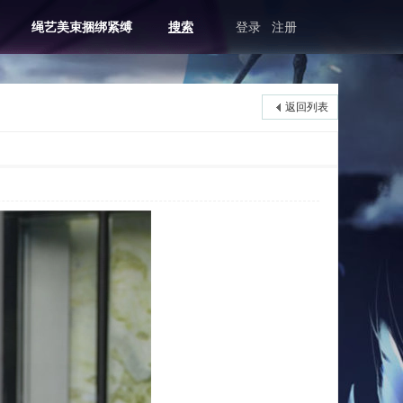
绳艺美束捆绑紧缚
搜索
登录
注册
返回列表