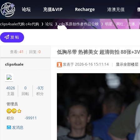
论坛
充值&VIP
Recharge
港澳充值
clips4sale代购 c4s代购
论坛
c4s系原创作者作品公映
明星、网红、主播、
>
›
›
查看:
41
|
回复:
0
低胸吊带 热裤美女 超清街拍 88张+3
clips4sale
发表于 2026-6-16 15:11:14
|
显示全部楼层
4026
0
-9万
主题
回帖
积分
管理员
积分
-99911
发消息