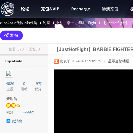
论坛
充值&VIP
Recharge
港澳充值
clips4sale代购 c4s代购
论坛
女斗、拳击、虐腹、Fight
【JustHotFight】
>
›
›
查看:
373
|
回复:
0
【JustHotFight】BARBIE FIGHTER
clips4sale
发表于 2024-8-3 15:05:29
|
显示全部楼层
4026
0
-9万
主题
回帖
积分
管理员
积分
-99921
发消息