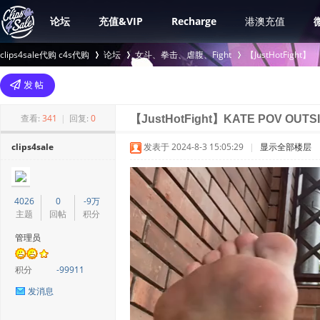
论坛
充值&VIP
Recharge
港澳充值
clips4sale代购 c4s代购
论坛
女斗、拳击、虐腹、Fight
【JustHotFight】
>
›
›
查看:
341
|
回复:
0
【JustHotFight】KATE POV OUTS
clips4sale
发表于 2024-8-3 15:05:29
|
显示全部楼层
4026
0
-9万
主题
回帖
积分
管理员
积分
-99911
发消息