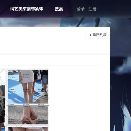
绳艺美束捆绑紧缚
搜索
登录
注册
返回列表