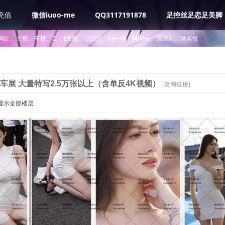
充值
微信iuoo-me
QQ3117191878
足控丝足恋足美脚
网红、主播、车模、CJ；BB酱、小玥玥、刘一琳、琳园长、五月儿、洪嘉悦
车展 大量特写2.5万张以上（含单反4K视频）
[复制链接]
显示全部楼层