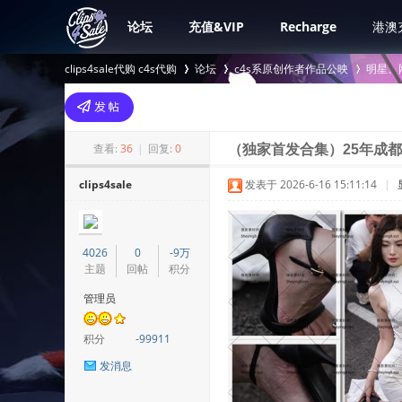
论坛
充值&VIP
Recharge
港澳
clips4sale代购 c4s代购
论坛
c4s系原创作者作品公映
明星、
>
›
›
查看:
36
|
回复:
0
（独家首发合集）25年成都
clips4sale
发表于 2026-6-16 15:11:14
|
4026
0
-9万
主题
回帖
积分
管理员
积分
-99911
发消息