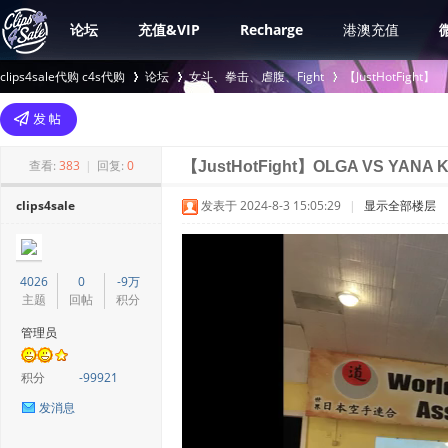
论坛
充值&VIP
Recharge
港澳充值
clips4sale代购 c4s代购
论坛
女斗、拳击、虐腹、Fight
【JustHotFight】
>
›
›
查看:
383
|
回复:
0
【JustHotFight】OLGA VS YANA
clips4sale
发表于 2024-8-3 15:05:29
|
显示全部楼层
4026
0
-9万
主题
回帖
积分
管理员
积分
-99921
发消息