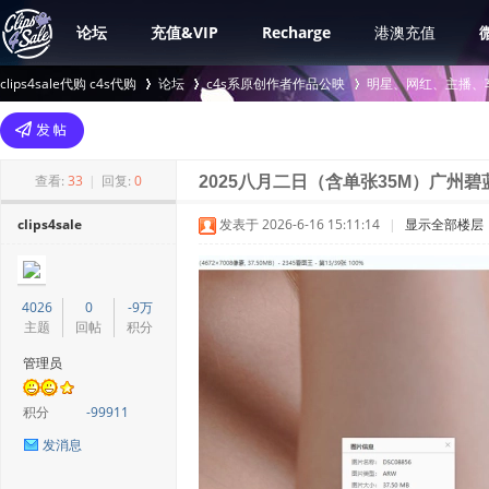
论坛
充值&VIP
Recharge
港澳充值
clips4sale代购 c4s代购
论坛
c4s系原创作者作品公映
明星、网红、主播、
>
›
›
查看:
33
|
回复:
0
2025八月二日（含单张35M）广州碧
clips4sale
发表于 2026-6-16 15:11:14
|
显示全部楼层
4026
0
-9万
主题
回帖
积分
管理员
积分
-99911
发消息