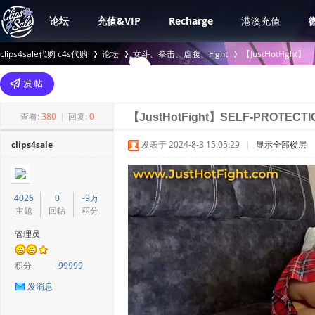
论坛
充值&VIP
Recharge
港澳充值
clips4sale代购 c4s代购
论坛
女斗、拳击、虐腹、Fight
【JustHotFight】
>
›
›
查看:
380
|
回复:
0
【JustHotFight】SELF-PROTECT
clips4sale
发表于 2024-8-3 15:05:29
|
显示全部楼层
4026
0
-9万
主题
回帖
积分
管理员
积分
-99999
发消息