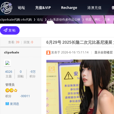
论坛
充值&VIP
Recharge
港澳充值
clips4sale代购 c4s代购
论坛
c4s系原创作者作品公映
明星、网红、主播、
>
›
›
查看:
39
|
回复:
0
6月29号 2025长隆二次元比基尼漫展 大
clips4sale
发表于 2026-6-16 15:11:14
|
显示全部楼层
4026
0
-9万
主题
回帖
积分
管理员
积分
-99911
发消息