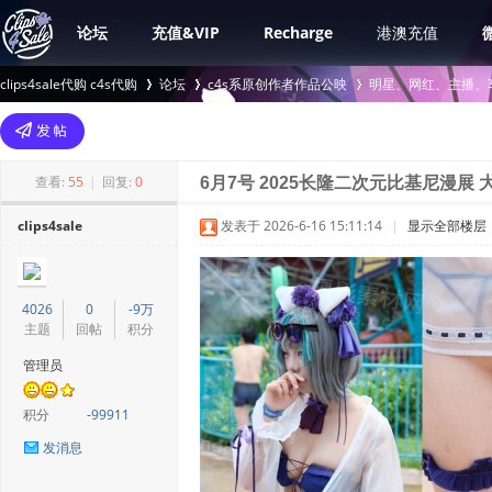
论坛
充值&VIP
Recharge
港澳充值
clips4sale代购 c4s代购
论坛
c4s系原创作者作品公映
明星、网红、主播、
>
›
›
查看:
55
|
回复:
0
6月7号 2025长隆二次元比基尼漫展 大
clips4sale
发表于 2026-6-16 15:11:14
|
显示全部楼层
4026
0
-9万
主题
回帖
积分
管理员
积分
-99911
发消息