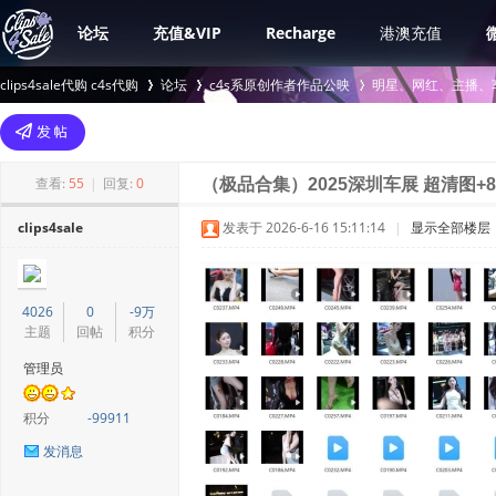
论坛
充值&VIP
Recharge
港澳充值
clips4sale代购 c4s代购
论坛
c4s系原创作者作品公映
明星、网红、主播、
>
›
›
查看:
55
|
回复:
0
（极品合集）2025深圳车展 超清图+8K视
clips4sale
发表于 2026-6-16 15:11:14
|
显示全部楼层
4026
0
-9万
主题
回帖
积分
管理员
积分
-99911
发消息