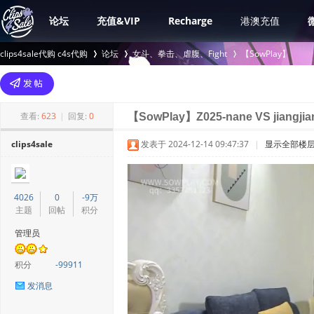
论坛
充值&VIP
Recharge
港澳充值
clips4sale代购 c4s代购
论坛
女斗、拳击、虐腹、Fight
【SowPlay】
>
›
›
查看:
623
|
回复:
0
【SowPlay】Z025-nane VS jiangjia
clips4sale
发表于 2024-12-14 09:47:37
|
显示全部楼
4026
0
-9万
主题
回帖
积分
管理员
积分
-99911
发消息