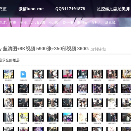
充值
微信iuoo-me
QQ3117191878
足控丝足恋足美脚
网红、主播、车模、CJ；BB酱、小玥玥、刘一琳、琳园长、五月儿、洪嘉悦
y 超清图+8K视频 5900张+350部视频 360G
[复制链接]
显示全部楼层