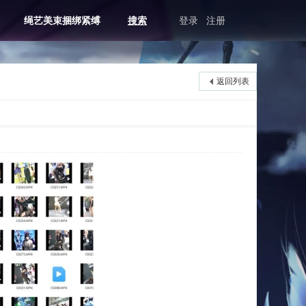
绳艺美束捆绑紧缚
搜索
登录
注册
返回列表