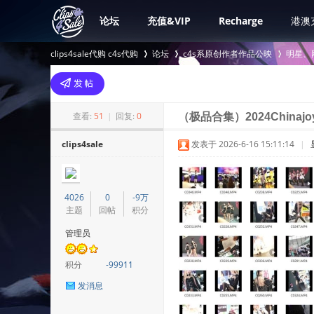
论坛
充值&VIP
Recharge
港澳
clips4sale代购 c4s代购
论坛
c4s系原创作者作品公映
明星、
>
›
›
查看:
51
|
回复:
0
（极品合集）2024Chinajo
clips4sale
发表于 2026-6-16 15:11:14
|
4026
0
-9万
主题
回帖
积分
管理员
积分
-99911
发消息