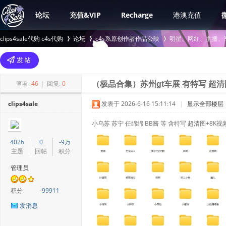
论坛
充值&VIP
Recharge
港澳充值
clips4sale代购 c4s代购
论坛
c4s系原创作者作品公映
明星、网红、主播、
>
›
›
查看:
46
|
回复:
0
（极品合集）苏州gt车展 有特写 超清图+
clips4sale
发表于 2026-6-16 15:11:14
|
显示全部楼层
小乌苏 苏宁 任绵绵 BB酱 等 含特写 超清图+8K视
4026
0
-9万
主题
回帖
积分
管理员
积分
-99911
发消息