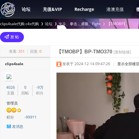
论坛
充值&VIP
Recharge
港澳充值
clips4sale代购 c4s代购
论坛
女斗、拳击、虐腹、Fight
【TMOBP】
>
›
›
查看:
351
|
回复:
0
【TMOBP】BP-TMO370
[复制链接]
clips4sale
发表于 2024-12-14 09:47:26
|
显示全部楼
4026
0
-9万
主题
回帖
积分
管理员
积分
-99911
发消息