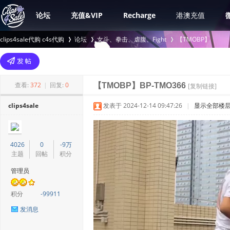
论坛
充值&VIP
Recharge
港澳充值
clips4sale代购 c4s代购
论坛
女斗、拳击、虐腹、Fight
【TMOBP】
>
›
›
查看:
372
|
回复:
0
【TMOBP】BP-TMO366
[复制链接]
clips4sale
发表于 2024-12-14 09:47:26
|
显示全部楼
4026
0
-9万
主题
回帖
积分
管理员
积分
-99911
发消息