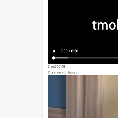
Size:796MB
Duration:20minutes