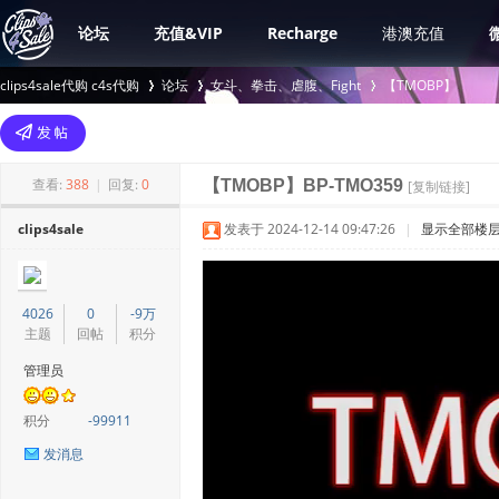
论坛
充值&VIP
Recharge
港澳充值
clips4sale代购 c4s代购
论坛
女斗、拳击、虐腹、Fight
【TMOBP】
>
›
›
查看:
388
|
回复:
0
【TMOBP】BP-TMO359
[复制链接]
clips4sale
发表于 2024-12-14 09:47:26
|
显示全部楼
4026
0
-9万
主题
回帖
积分
管理员
积分
-99911
发消息