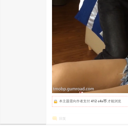
本主题需向作者支付
412 c4s币
才能浏览
回复