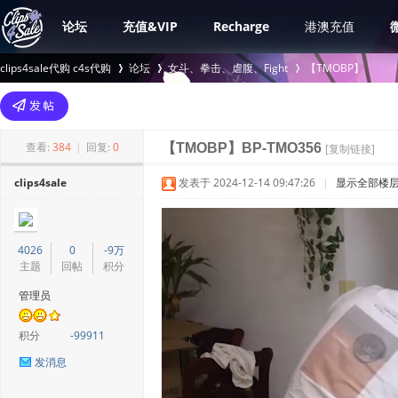
论坛
充值&VIP
Recharge
港澳充值
clips4sale代购 c4s代购
论坛
女斗、拳击、虐腹、Fight
【TMOBP】
>
›
›
查看:
384
|
回复:
0
【TMOBP】BP-TMO356
[复制链接]
clips4sale
发表于 2024-12-14 09:47:26
|
显示全部楼
4026
0
-9万
主题
回帖
积分
管理员
积分
-99911
发消息