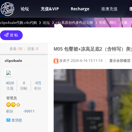
论坛
充值&VIP
Recharge
港澳充值
clips4sale代购 c4s代购
论坛
c4s系原创作者作品公映
明星、网红、主播、
>
›
›
查看:
50
|
回复:
0
M05 包臀裙+凉高足底2（含特写）美女
clips4sale
发表于 2026-6-16 15:11:14
|
显示全部楼层
4026
0
-9万
主题
回帖
积分
管理员
积分
-99911
发消息