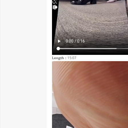
Length：
15:07