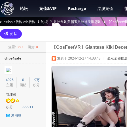
论坛
充值&VIP
Recharge
港澳充值
clips4sale代购 c4s代购
论坛
足控丝足美脚玉足丝袜美腿恋足
【CosFee
>
›
›
查看:
380
|
回复:
0
【CosFeetVR】Giantess Kiki Decem
clips4sale
发表于 2024-12-27 14:33:43
|
显示全部楼
4026
0
-9万
主题
回帖
积分
管理员
积分
-99911
发消息