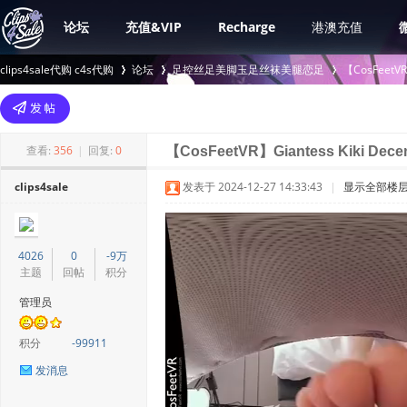
论坛
充值&VIP
Recharge
港澳充值
clips4sale代购 c4s代购
论坛
足控丝足美脚玉足丝袜美腿恋足
【CosFee
>
›
›
查看:
356
|
回复:
0
【CosFeetVR】Giantess Kiki Decem
clips4sale
发表于 2024-12-27 14:33:43
|
显示全部楼
4026
0
-9万
主题
回帖
积分
管理员
积分
-99911
发消息