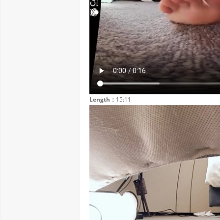
Length：
15:11