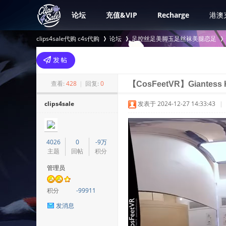
论坛
充值&VIP
Recharge
港澳
clips4sale代购 c4s代购
论坛
足控丝足美脚玉足丝袜美腿恋足
>
›
›
查看:
428
|
回复:
0
【CosFeetVR】Giantess Ki
clips4sale
发表于 2024-12-27 14:33:43
|
4026
0
-9万
主题
回帖
积分
管理员
积分
-99911
发消息