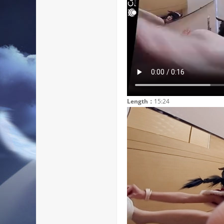
Length：
15:24