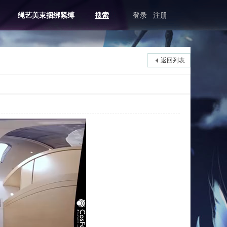
绳艺美束捆绑紧缚
搜索
登录
注册
返回列表