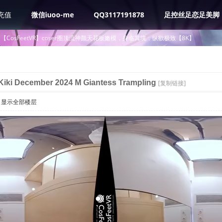
充值
微信iuoo-me
QQ3117191878
足控丝足恋足美脚
【CosFeetVR】coser圈顶流神颜天花板嫩模，身临其境，纵欲极致【8K】
ki December 2024 M Giantess Trampling
[复制链接]
显示全部楼层