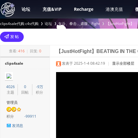
论坛
充值&VIP
Recharge
港澳充值
clips4sale代购 c4s代购
论坛
女斗、拳击、虐腹、Fight
【JustHotFight】
>
›
›
查看:
416
|
回复:
0
【JustHotFight】BEATING IN TH
clips4sale
发表于 2025-1-4 08:42:19
|
显示全部楼层
4026
0
-9万
主题
回帖
积分
管理员
积分
-99911
发消息