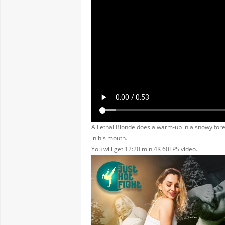
A Lethal Blonde does a warm-up in a snowy fores
in his mouth.
You will get 12:20 min 4K 60FPS video.