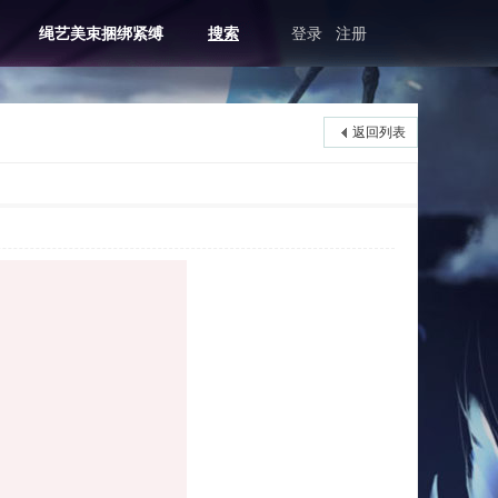
绳艺美束捆绑紧缚
搜索
登录
注册
返回列表