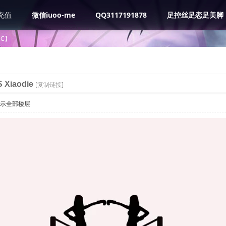
充值
微信iuoo-me
QQ3117191878
足控丝足恋足美脚
BC】
 Xiaodie
[复制链接]
示全部楼层