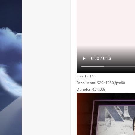
Size:1.61GB
Resolution:1920×1080,fps:60
Duration:43m33s