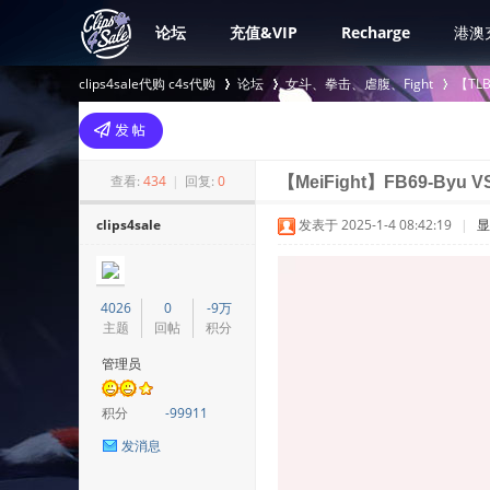
论坛
充值&VIP
Recharge
港澳
clips4sale代购 c4s代购
论坛
女斗、拳击、虐腹、Fight
【TL
>
›
›
查看:
434
|
回复:
0
【MeiFight】FB69-Byu VS
clips4sale
发表于 2025-1-4 08:42:19
|
显
4026
0
-9万
主题
回帖
积分
管理员
积分
-99911
发消息