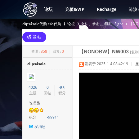
论坛
充值&VIP
Recharge
港澳
clips4sale代购 c4s代购
论坛
女斗、拳击、虐腹、Fight
【NO
>
›
›
查看:
358
|
回复:
0
【NONOBW】NW003
[复制
clips4sale
发表于 2025-1-4 08:42:19
|
显
4026
0
-9万
主题
回帖
积分
管理员
积分
-99911
发消息