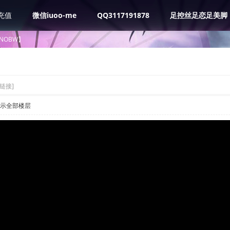
充值
微信iuoo-me
QQ3117191878
足控丝足恋足美脚
NOBW】
链接]
示全部楼层