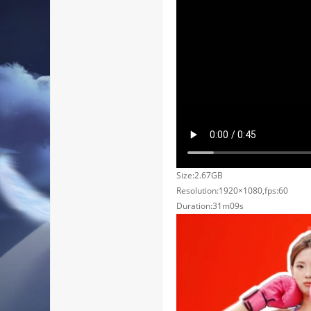
Size:2.67GB
Resolution:1920×1080,fps:60
Duration:31m09s