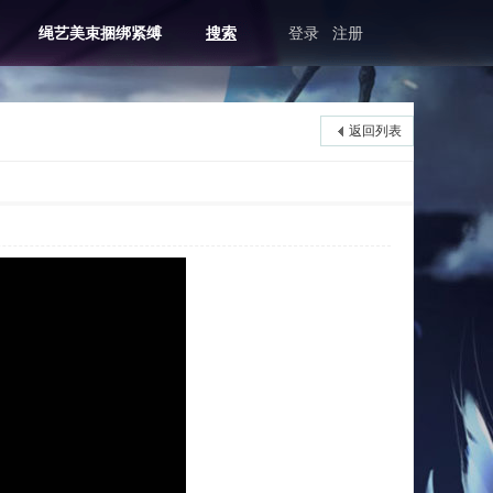
绳艺美束捆绑紧缚
搜索
登录
注册
返回列表