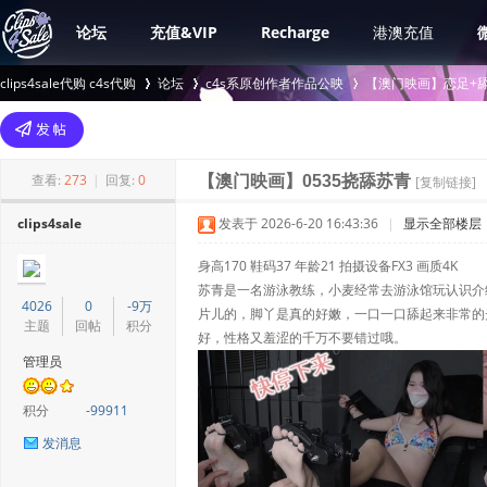
论坛
充值&VIP
Recharge
港澳充值
clips4sale代购 c4s代购
论坛
c4s系原创作者作品公映
【澳门映画】恋足+舔
>
›
›
查看:
273
|
回复:
0
【澳门映画】0535挠舔苏青
[复制链接]
clips4sale
发表于 2026-6-20 16:43:36
|
显示全部楼层
身高170 鞋码37 年龄21 拍摄设备FX3 画质4K
苏青是一名游泳教练，小麦经常去游泳馆玩认识介
4026
0
-9万
片儿的，脚丫是真的好嫩，一口一口舔起来非常的
主题
回帖
积分
好，性格又羞涩的千万不要错过哦。
管理员
积分
-99911
发消息