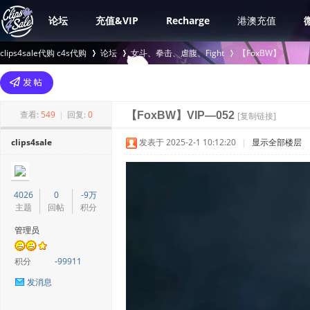
论坛
充值&VIP
Recharge
港澳充值
clips4sale代购 c4s代购
论坛
女斗、拳击、虐腹、Fight
【FoxBW】
>
›
›
查看:
549
|
回复:
0
【FoxBW】VIP—052
[复制链接]
clips4sale
发表于 2025-2-1 10:12:20
|
显示全部楼层
4026
0
-9万
主题
回帖
积分
管理员
积分
-99911
发消息