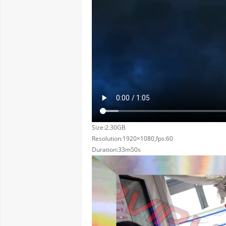
Size:2.30GB
Resolution:1920×1080,fps:60
Duration:33m50s