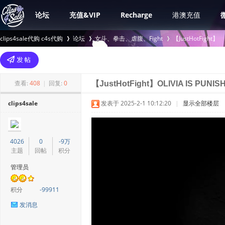
论坛
充值&VIP
Recharge
港澳充值
clips4sale代购 c4s代购
论坛
女斗、拳击、虐腹、Fight
【JustHotFight】
>
›
›
查看:
408
|
回复:
0
【JustHotFight】OLIVIA IS PUNI
clips4sale
发表于 2025-2-1 10:12:20
|
显示全部楼层
4026
0
-9万
主题
回帖
积分
管理员
积分
-99911
发消息