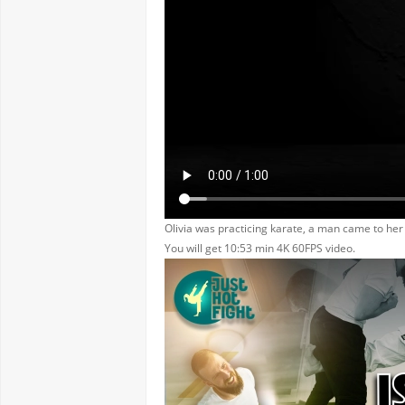
Olivia was practicing karate, a man came to her
You will get 10:53 min 4K 60FPS video.