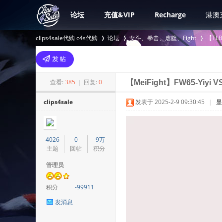
论坛
充值&VIP
Recharge
港澳
clips4sale代购 c4s代购
论坛
女斗、拳击、虐腹、Fight
【TL
>
›
›
查看:
385
|
回复:
0
【MeiFight】FW65-Yiyi VS
clips4sale
发表于 2025-2-9 09:30:45
|
显
4026
0
-9万
主题
回帖
积分
管理员
积分
-99911
发消息