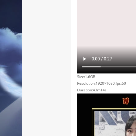
Size:1.6GB
Resolution:1920×1080,fps:60
Duration:43m14s