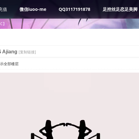
充值
微信iuoo-me
QQ3117191878
足控丝足恋足美脚
BC】
 Ajiang
[复制链接]
示全部楼层