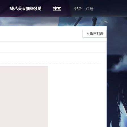
绳艺美束捆绑紧缚
搜索
登录
注册
返回列表