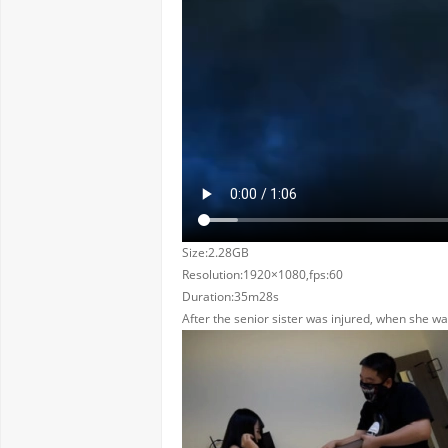
Size:2.28GB
Resolution:1920×1080,fps:60
Duration:35m28s
After the senior sister was injured, when she was