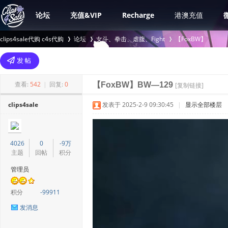
论坛
充值&VIP
Recharge
港澳充值
clips4sale代购 c4s代购
论坛
女斗、拳击、虐腹、Fight
【FoxBW】
>
›
›
查看:
542
|
回复:
0
【FoxBW】BW—129
[复制链接]
clips4sale
发表于 2025-2-9 09:30:45
|
显示全部楼层
4026
0
-9万
主题
回帖
积分
管理员
积分
-99911
发消息