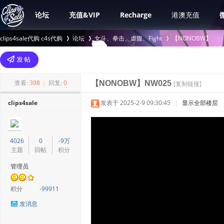
论坛
充值&VIP
Recharge
港澳充值
clips4sale代购 c4s代购
论坛
女斗、拳击、虐腹、Fight
【NONOBW】
>
›
›
查看:
398
|
回复:
0
【NONOBW】NW025
[复制链接]
clips4sale
发表于 2025-2-9 09:30:45
|
显示全部楼层
4026
0
-9万
主题
回帖
积分
管理员
积分
-99911
发消息