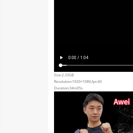
Size:2.33GB
Resolution:1920×1080,fps:60
Duration:34m05s