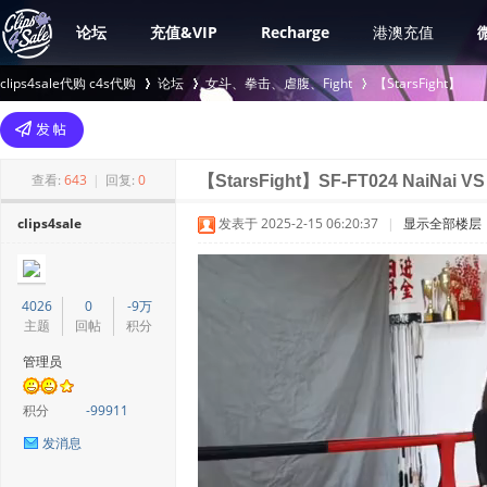
论坛
充值&VIP
Recharge
港澳充值
clips4sale代购 c4s代购
论坛
女斗、拳击、虐腹、Fight
【StarsFight】
>
›
›
查看:
643
|
回复:
0
【StarsFight】SF-FT024 NaiNai VS
clips4sale
发表于 2025-2-15 06:20:37
|
显示全部楼层
4026
0
-9万
主题
回帖
积分
管理员
积分
-99911
发消息