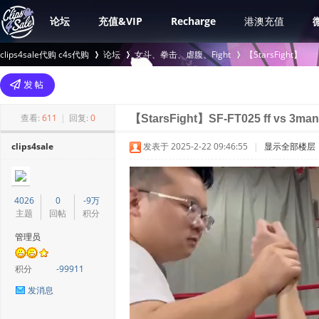
论坛
充值&VIP
Recharge
港澳充值
clips4sale代购 c4s代购
论坛
女斗、拳击、虐腹、Fight
【StarsFight】
>
›
›
查看:
611
|
回复:
0
【StarsFight】SF-FT025 ff vs 3man
clips4sale
发表于 2025-2-22 09:46:55
|
显示全部楼层
4026
0
-9万
主题
回帖
积分
管理员
积分
-99911
发消息