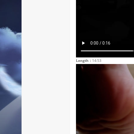
Length：
14:53