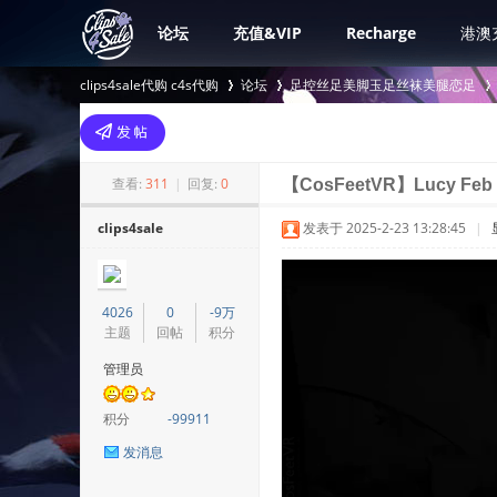
论坛
充值&VIP
Recharge
港澳
clips4sale代购 c4s代购
论坛
足控丝足美脚玉足丝袜美腿恋足
>
›
›
查看:
311
|
回复:
0
【CosFeetVR】Lucy Feb 20
clips4sale
发表于 2025-2-23 13:28:45
|
4026
0
-9万
主题
回帖
积分
管理员
积分
-99911
发消息