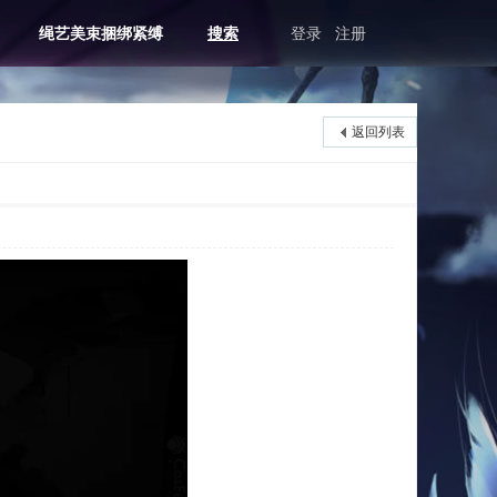
绳艺美束捆绑紧缚
搜索
登录
注册
返回列表