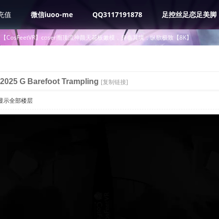
充值
微信iuoo-me
QQ3117191878
足控丝足恋足美脚
【CosFeetVR】coser圈顶流神颜天花板嫩模，身临其境，纵欲极致【8K】
25 G Barefoot Trampling
[复制链接]
显示全部楼层