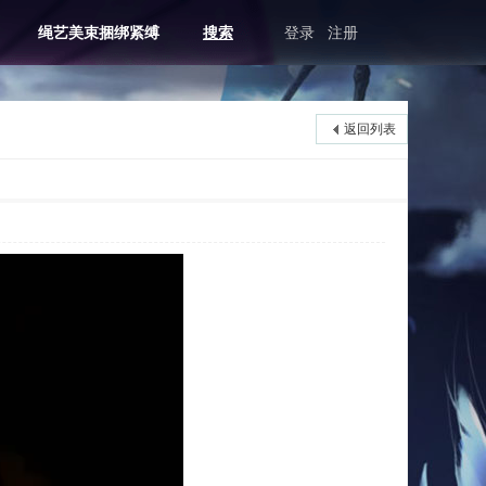
绳艺美束捆绑紧缚
搜索
登录
注册
返回列表