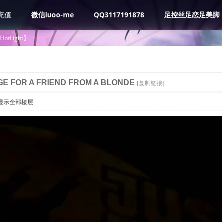
充值
微信iuoo-me
QQ3117191878
足控丝足恋足美脚
tHotFight】
GE FOR A FRIEND FROM A BLONDE
[复制链接]
显示全部楼层