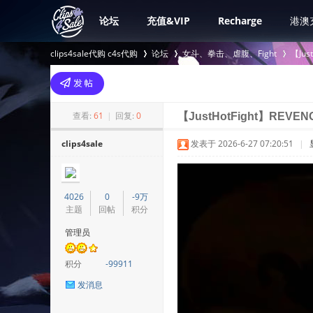
论坛
充值&VIP
Recharge
港澳
clips4sale代购 c4s代购
论坛
女斗、拳击、虐腹、Fight
【Jus
>
›
›
查看:
61
|
回复:
0
【JustHotFight】REVEN
clips4sale
发表于 2026-6-27 07:20:51
|
4026
0
-9万
主题
回帖
积分
管理员
积分
-99911
发消息