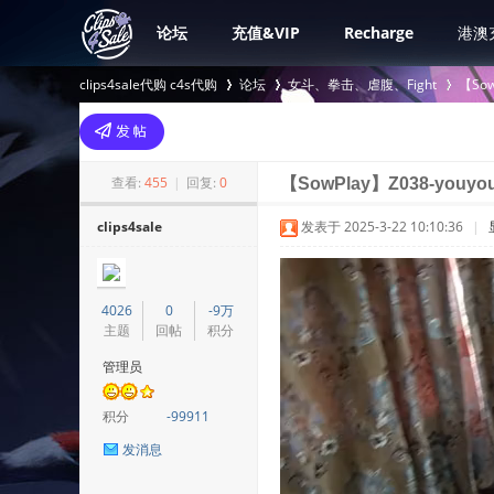
论坛
充值&VIP
Recharge
港澳
clips4sale代购 c4s代购
论坛
女斗、拳击、虐腹、Fight
【Sow
>
›
›
查看:
455
|
回复:
0
【SowPlay】Z038-youyou
clips4sale
发表于 2025-3-22 10:10:36
|
4026
0
-9万
主题
回帖
积分
管理员
积分
-99911
发消息