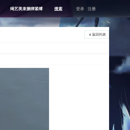
绳艺美束捆绑紧缚
搜索
登录
注册
返回列表