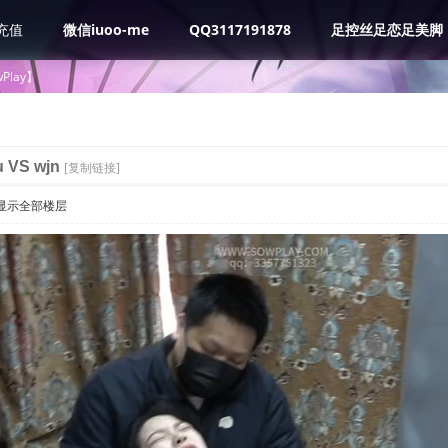
充值
微信iuoo-me
QQ3117191878
足控丝足恋足美脚
Play】
 VS wjn
[复制链接]
显示全部楼层