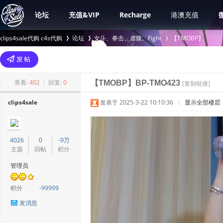
论坛
充值&VIP
Recharge
港澳充值
clips4sale代购 c4s代购
论坛
女斗、拳击、虐腹、Fight
【TMOBP】
>
›
›
查看:
402
|
回复:
0
【TMOBP】BP-TMO423
[复制链接]
clips4sale
发表于 2025-3-22 10:10:36
|
显示全部楼层
4026
0
-9万
主题
回帖
积分
管理员
积分
-99999
发消息