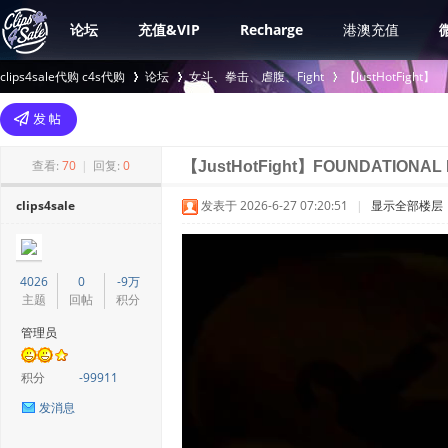
论坛
充值&VIP
Recharge
港澳充值
clips4sale代购 c4s代购
论坛
女斗、拳击、虐腹、Fight
【JustHotFight】
>
›
›
查看:
70
|
回复:
0
【JustHotFight】FOUNDATIONAL 
clips4sale
发表于 2026-6-27 07:20:51
|
显示全部楼层
4026
0
-9万
主题
回帖
积分
管理员
积分
-99911
发消息