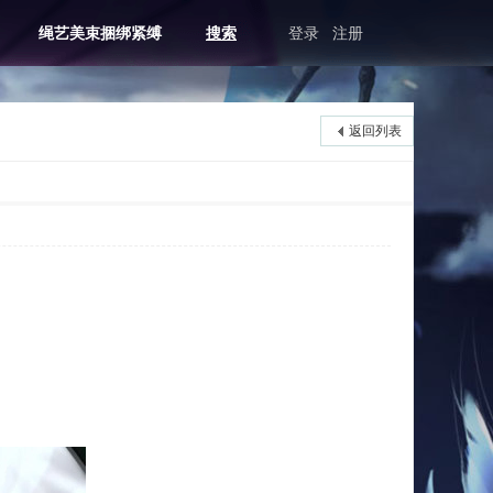
绳艺美束捆绑紧缚
搜索
登录
注册
返回列表