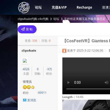
论坛
充值&VIP
Recharge
港澳
clips4sale代购 c4s代购
论坛
足控丝足美脚玉足丝袜美腿恋足
>
›
›
查看:
336
|
回复:
0
【CosFeetVR】Giantess Ra
clips4sale
发表于 2025-3-22 12:06:36
|
4026
0
-9万
主题
回帖
积分
管理员
积分
-99911
Length：
14:46
发消息