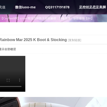
充值
微信iuoo-me
QQ3117191878
足控丝足恋足美脚
【CosFeetVR】coser圈顶流神颜天花板嫩模，身临其境，纵欲极致【8K】
inbow Mar 2025 K Boot & Stocking
[复制链接]
显示全部楼层