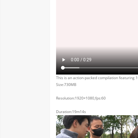
This is an action-packed compilation featuring 1
Size:730MB
Resolution:1920×1080,fps:60
Duration:19m14s