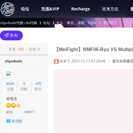
论坛
充值&VIP
Recharge
港澳充值
clips4sale代购 c4s代购
论坛
女斗、拳击、虐腹、Fight
【TLBC】
>
›
›
查看:
280
|
回复:
0
【MeiFight】NMF06-Byu VS Multip
clips4sale
发表于 2025-12-13 07:28:48
|
显示全部楼
4026
0
-9万
主题
回帖
积分
管理员
积分
-99911
发消息