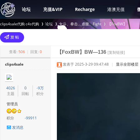
论坛
充值&VIP
Recharge
港澳充值
clips4sale代购 c4s代购
论坛
女斗、拳击、虐腹、Fight
【FoxBW】
>
›
›
查看:
506
|
回复:
0
【FoxBW】BW—136
[复制链接]
clips4sale
发表于 2025-3-29 09:47:48
|
显示全部楼层
4026
0
-9万
主题
回帖
积分
管理员
积分
-99911
发消息